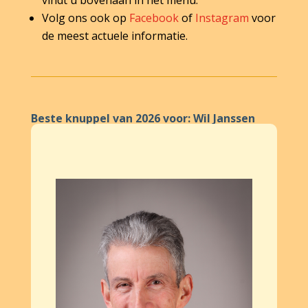
vindt u bovenaan in het menu.
Volg ons ook op
Facebook
of
Instagram
voor
de meest actuele informatie.
Beste knuppel van 2026 voor: Wil Janssen